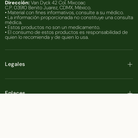
Dirección:
Van Dyck 42 Col. Mixcoac
C.P. 03910 Benito Juarez, CDMX, México.
• Material con fines informativos, consulte a su médico.
• La información proporcionada no constituye una consulta
médica.
• Estos productos no son un medicamento.
• El consumo de estos productos es responsabilidad de
quien lo recomienda y de quien lo usa.
Legales
Políticas de Venta
Instrucciones de Pago
Enlaces
Términos y Condiciones
Inicio
Aviso de Privacidad
Tienda
Términos del servicio
Quiz
Política de reembolso
© 2026 Bioflora
Recetas
Facturación en linea