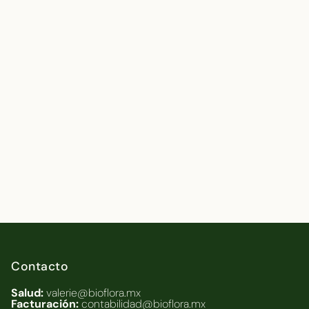
Contacto
Salud:
valerie@bioflora.mx
Facturación:
contabilidad@bioflora.mx