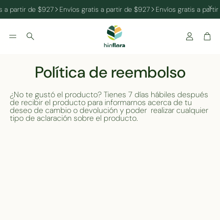
s a partir de $927
Envíos gratis a partir de $927
Envíos gratis a parti
Cuenta
Car
Buscar
Política de reembolso
¿No te gustó el producto? Tienes 7 días hábiles después
de recibir el producto para informarnos acerca de tu
deseo de cambio o devolución y poder
realizar cualquier
tipo de aclaración sobre el producto.